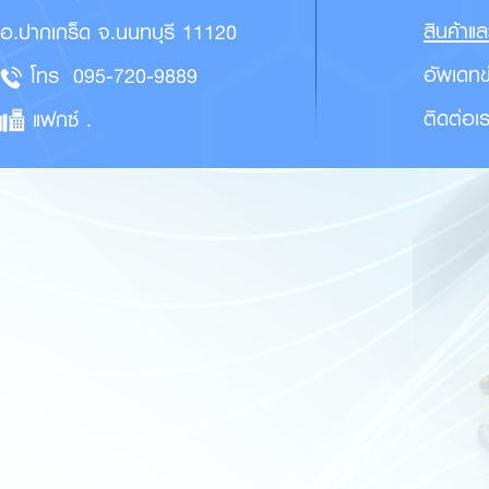
สินค้าแ
อ.ปากเกร็ด จ.นนทบุรี 11120
อัพเดทข
โทร
095-720-9889
ติดต่อเ
แฟกซ์ .